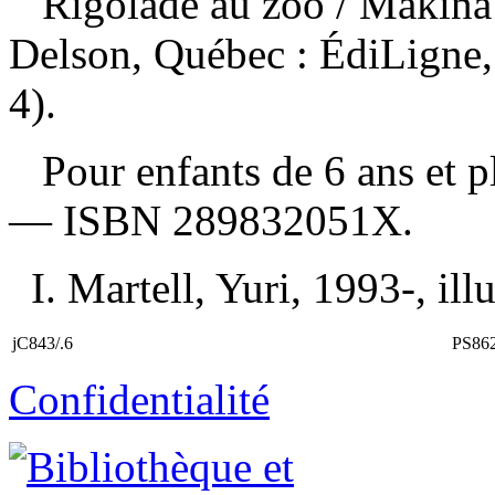
Rigolade au zoo
/ Makina 
Delson, Québec : ÉdiLigne, 
4).
Pour enfants de 6 ans et 
—
ISBN
289832051X
.
I. Martell, Yuri, 1993-, illu
jC843/.6
PS86
Confidentialité