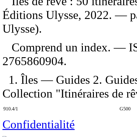
Îles de rêve : 50 itinérai
Éditions Ulysse, 2022. — pa
Ulysse).
Comprend un index. —
I
2765860904
.
1. Îles — Guides 2. Guides
Collection "Itinéraires de rê
910.4/1
G500
Confidentialité