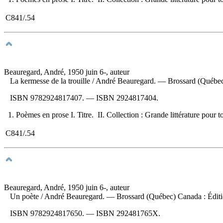
C841/.54
Beauregard, André, 1950 juin 6-, auteur
La kermesse de la trouille
/ André Beauregard. — Brossard (Québec) 
ISBN
9782924817407
. —
ISBN
2924817404
.
1. Poèmes en prose I. Titre. II. Collection : Grande littérature pour t
C841/.54
Beauregard, André, 1950 juin 6-, auteur
Un poète
/ André Beauregard. — Brossard (Québec) Canada : Édition
ISBN
9782924817650
. —
ISBN
292481765X
.