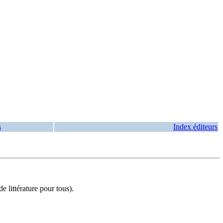
s
Index éditeurs
littérature pour tous).