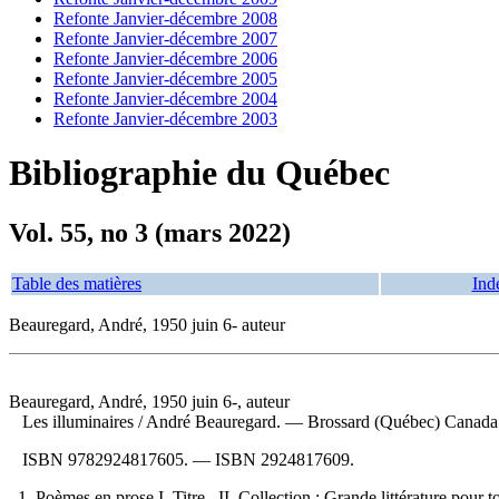
Refonte Janvier-décembre 2008
Refonte Janvier-décembre 2007
Refonte Janvier-décembre 2006
Refonte Janvier-décembre 2005
Refonte Janvier-décembre 2004
Refonte Janvier-décembre 2003
Bibliographie du Québec
Vol. 55, no 3 (mars 2022)
Table des matières
Ind
Beauregard, André, 1950 juin 6- auteur
Beauregard, André, 1950 juin 6-, auteur
Les illuminaires
/ André Beauregard. — Brossard (Québec) Canada : 
ISBN
9782924817605
. —
ISBN
2924817609
.
1. Poèmes en prose I. Titre. II. Collection : Grande littérature pour t