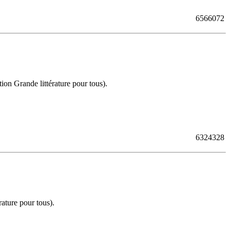
6566072
on Grande littérature pour tous).
6324328
ature pour tous).