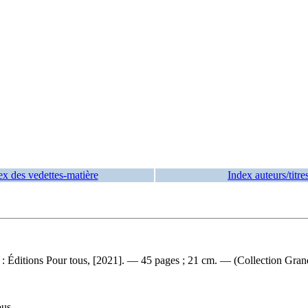
ex des vedettes-matière
Index auteurs/titre
Éditions Pour tous, [2021]. — 45 pages ; 21 cm. — (Collection Grande 
ous.