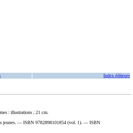
s
Index éditeurs
es : illustrations ; 21 cm.
les jeunes. —
ISBN
9782898101854
(vol. 1). —
ISBN