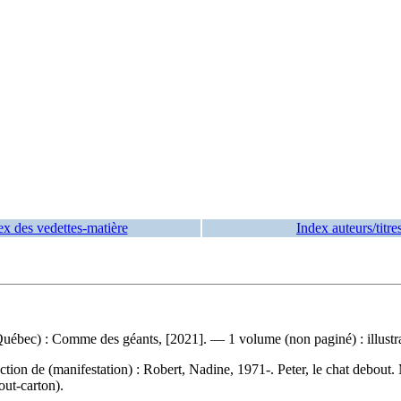
ex des vedettes-matière
Index auteurs/titre
uébec) : Comme des géants, [2021]. — 1 volume (non paginé) : illustra
tion de (manifestation) :
Robert, Nadine, 1971-. Peter, le chat debou
out-carton).