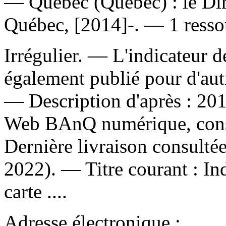
— Québec (Québec) : le Dire
Québec, [2014]-. — 1 ressou
Irrégulier. — L'indicateur d
également publié pour d'aut
— Description d'après : 2011
Web BAnQ numérique, consu
Dernière livraison consultée
2022). —
Titre courant :
In
carte ....
Adresse électronique :