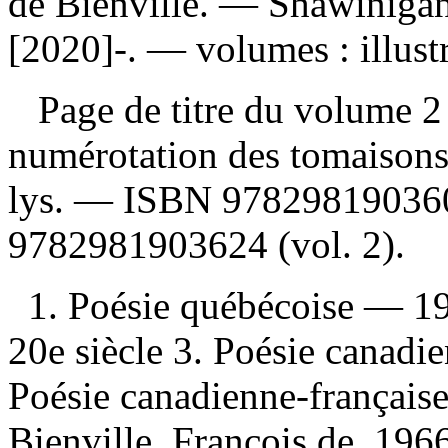
de Bienville. — Shawinigan
[2020]-. — volumes : illust
Page de titre du volume 2
numérotation des tomaisons 
lys. —
ISBN
97829819036
9782981903624
(vol. 2).
1. Poésie québécoise — 19
20e siècle 3. Poésie canadi
Poésie canadienne-française
Bienville, François de, 1966-