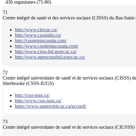
430 organismes (71-80)
71
Centre intégré de santé et des services sociaux (CISSS) du Bas-Saint
http://www.chrr.qc.ca/
http://www.csssmitis.ca/
http://cssstemiscouata.com/
http://www.cssstemiscouata.com/
http://www.cisss-bsl.gouv.qc.ca/
http://www.agencesssbsl.gouv.qc.ca/
72
Centre intégré universitaire de santé et de services sociaux (CISSS) de 
Sherbrooke (CSSS-IUGS)
http://csss-iugs.ca/
http://www.csss-iugs.ca/
https://www.santeestrie.qc.ca/accueil/
73
Centre intégré universitaire de santé et de services sociaux (CIUSSS) 