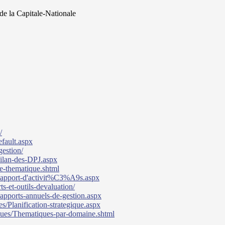
 de la Capitale-Nationale
/
fault.aspx
gestion/
Bilan-des-DPJ.aspx
ie-thematique.shtml
/Rapport-d'activit%C3%A9s.aspx
ts-et-outils-devaluation/
apports-annuels-de-gestion.aspx
s/Planification-strategique.aspx
ques/Thematiques-par-domaine.shtml