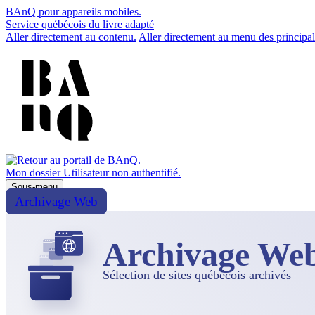
BAnQ pour appareils mobiles.
Service québécois du livre adapté
Aller directement au contenu.
Aller directement au menu des principal
Mon dossier
Utilisateur non authentifié.
Sous-menu
Archivage Web
Archivage We
Sélection de sites québécois archivés