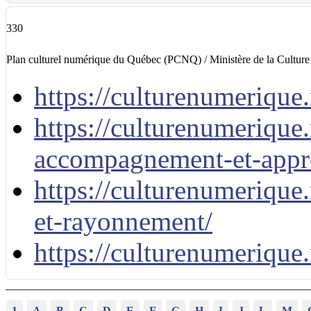
330
Plan culturel numérique du Québec (PCNQ) / Ministère de la Cultur
https://culturenumerique
https://culturenumerique
accompagnement-et-appro
https://culturenumerique.
et-rayonnement/
https://culturenumerique
1
A
B
C
D
E
F
G
H
I
J
L
M