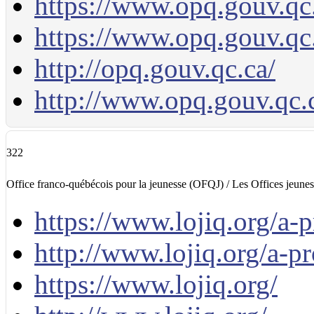
https://www.opq.gouv.qc.
https://www.opq.gouv.qc
http://opq.gouv.qc.ca/
http://www.opq.gouv.qc.
322
Office franco-québécois pour la jeunesse (OFQJ) / Les Offices jeun
https://www.lojiq.org/a-p
http://www.lojiq.org/a-pr
https://www.lojiq.org/