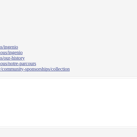
us/ingenio
nous/ingenio
s/our-history
nous/notre-parcours
ty/community-sponsorships/collection