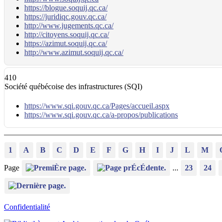
https://blogue.soquij.qc.ca/
https://juridiqc.gouv.qc.ca/
http://www.jugements.qc.ca/
http://citoyens.soquij.qc.ca/
https://azimut.soquij.qc.ca/
http://www.azimut.soquij.qc.ca/
410
Société québécoise des infrastructures (SQI)
https://www.sqi.gouv.qc.ca/Pages/accueil.aspx
https://www.sqi.gouv.qc.ca/a-propos/publications
1
A
B
C
D
E
F
G
H
I
J
L
M
Page
...
23
24
Confidentialité