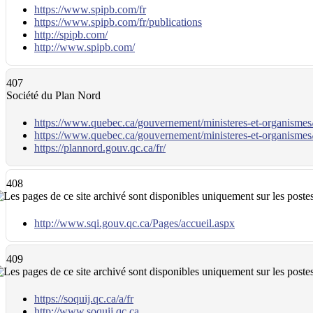
https://www.spipb.com/fr
https://www.spipb.com/fr/publications
http://spipb.com/
http://www.spipb.com/
407
Société du Plan Nord
https://www.quebec.ca/gouvernement/ministeres-et-organismes/
https://www.quebec.ca/gouvernement/ministeres-et-organismes/
https://plannord.gouv.qc.ca/fr/
408
http://www.sqi.gouv.qc.ca/Pages/accueil.aspx
409
https://soquij.qc.ca/a/fr
http://www.soquij.qc.ca