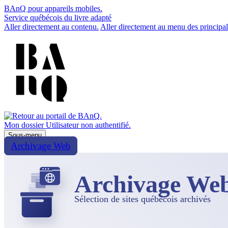
BAnQ pour appareils mobiles.
Service québécois du livre adapté
Aller directement au contenu.
Aller directement au menu des principal
Mon dossier
Utilisateur non authentifié.
Sous-menu
Archivage Web
Archivage We
Sélection de sites québécois archivés