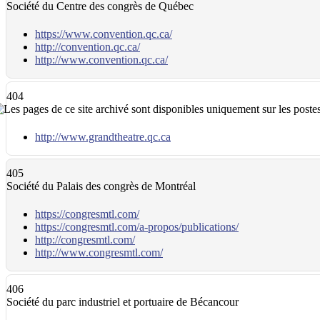
Société du Centre des congrès de Québec
https://www.convention.qc.ca/
http://convention.qc.ca/
http://www.convention.qc.ca/
404
http://www.grandtheatre.qc.ca
405
Société du Palais des congrès de Montréal
https://congresmtl.com/
https://congresmtl.com/a-propos/publications/
http://congresmtl.com/
http://www.congresmtl.com/
406
Société du parc industriel et portuaire de Bécancour