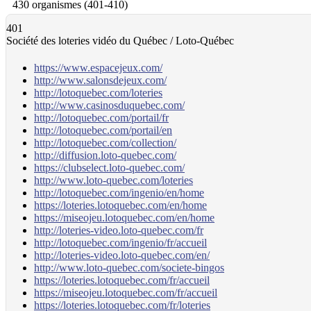
430 organismes (401-410)
401
Société des loteries vidéo du Québec / Loto-Québec
https://www.espacejeux.com/
http://www.salonsdejeux.com/
http://lotoquebec.com/loteries
http://www.casinosduquebec.com/
http://lotoquebec.com/portail/fr
http://lotoquebec.com/portail/en
http://lotoquebec.com/collection/
http://diffusion.loto-quebec.com/
https://clubselect.loto-quebec.com/
http://www.loto-quebec.com/loteries
http://lotoquebec.com/ingenio/en/home
https://loteries.lotoquebec.com/en/home
https://miseojeu.lotoquebec.com/en/home
http://loteries-video.loto-quebec.com/fr
http://lotoquebec.com/ingenio/fr/accueil
http://loteries-video.loto-quebec.com/en/
http://www.loto-quebec.com/societe-bingos
https://loteries.lotoquebec.com/fr/accueil
https://miseojeu.lotoquebec.com/fr/accueil
https://loteries.lotoquebec.com/fr/loteries