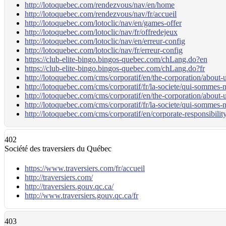
http://lotoquebec.com/rendezvous/nav/en/home
http://lotoquebec.com/rendezvous/nav/fr/accueil
http://lotoquebec.com/lotoclic/nav/en/games-offer
http://lotoquebec.com/lotoclic/nav/fr/offredejeux
http://lotoquebec.com/lotoclic/nav/en/erreur-config
http://lotoquebec.com/lotoclic/nav/fr/erreur-config
https://club-elite-bingo.bingos-quebec.com/chLang.do?en
https://club-elite-bingo.bingos-quebec.com/chLang.do?fr
http://lotoquebec.com/cms/corporatif/en/the-corporation/about-
http://lotoquebec.com/cms/corporatif/fr/la-societe/qui-sommes-
http://lotoquebec.com/cms/corporatif/en/the-corporation/about-u
http://lotoquebec.com/cms/corporatif/fr/la-societe/qui-sommes-
http://lotoquebec.com/cms/corporatif/en/corporate-responsibili
402
Société des traversiers du Québec
https://www.traversiers.com/fr/accueil
http://traversiers.com/
http://traversiers.gouv.qc.ca/
http://www.traversiers.gouv.qc.ca/fr
403