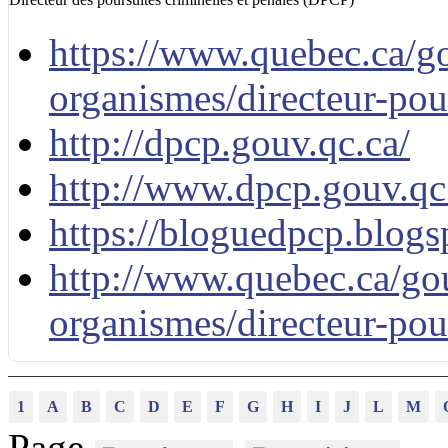
https://www.quebec.ca/g
organismes/directeur-pou
http://dpcp.gouv.qc.ca/
http://www.dpcp.gouv.qc
https://bloguedpcp.blogs
http://www.quebec.ca/gou
organismes/directeur-pour
1
A
B
C
D
E
F
G
H
I
J
L
M
Page
..