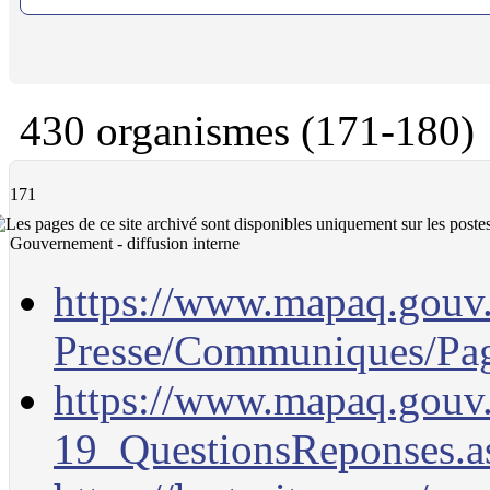
430 organismes (171-180)
171
Gouvernement - diffusion interne
https://www.mapaq.gouv.q
Presse/Communiques/Pa
https://www.mapaq.gouv.
19_QuestionsReponses.a