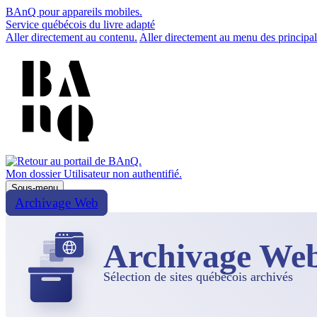
BAnQ pour appareils mobiles.
Service québécois du livre adapté
Aller directement au contenu.
Aller directement au menu des principal
Mon dossier
Utilisateur non authentifié.
Sous-menu
Archivage Web
Archivage We
Sélection de sites québécois archivés