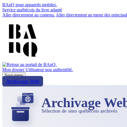
BAnQ pour appareils mobiles.
Service québécois du livre adapté
Aller directement au contenu.
Aller directement au menu des principal
Mon dossier
Utilisateur non authentifié.
Sous-menu
Archivage Web
Archivage We
Sélection de sites québécois archivés