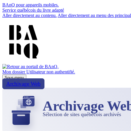
BAnQ pour appareils mobiles.
Service québécois du livre adapté
Aller directement au contenu.
Aller directement au menu des principal
Mon dossier
Utilisateur non authentifié.
Sous-menu
Archivage Web
Archivage We
Sélection de sites québécois archivés