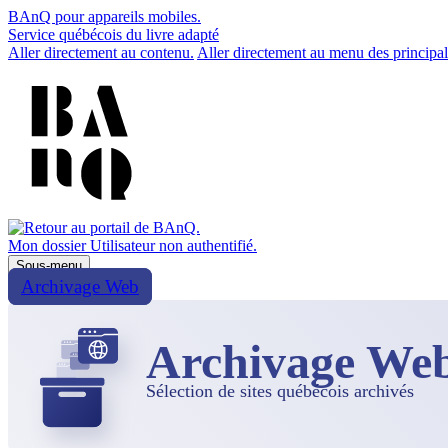
BAnQ pour appareils mobiles.
Service québécois du livre adapté
Aller directement au contenu.
Aller directement au menu des principal
Mon dossier
Utilisateur non authentifié.
Sous-menu
Archivage Web
Archivage We
Sélection de sites québécois archivés