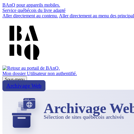
BAnQ pour appareils mobiles.
Service québécois du livre adapté
Aller directement au contenu.
Aller directement au menu des principal
Mon dossier
Utilisateur non authentifié.
Sous-menu
Archivage Web
Archivage We
Sélection de sites québécois archivés