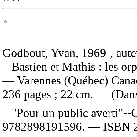
Godbout, Yvan, 1969-, aute
Bastien et Mathis : les o
— Varennes (Québec) Canad
236 pages ; 22 cm. — (Dans l
"Pour un public averti"--
9782898191596
. —
ISBN