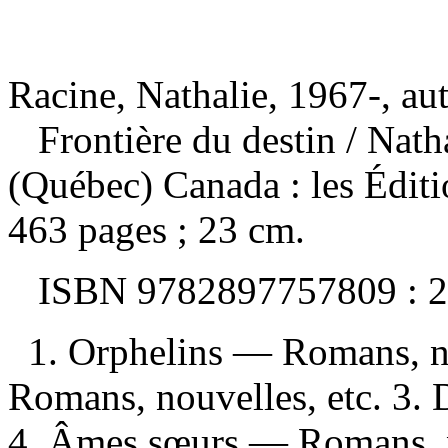
Racine, Nathalie, 1967-, au
Frontière du destin
/ Nath
(Québec) Canada : les Édit
463 pages ; 23 cm.
ISBN
9782897757809 :
2
1. Orphelins — Romans, no
Romans, nouvelles, etc. 3.
4. Âmes sœurs — Romans, n