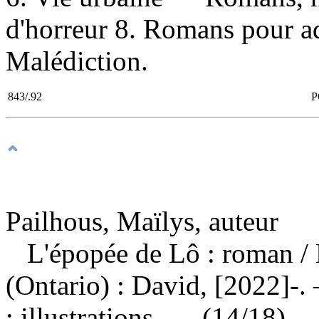
d'horreur 8. Romans pour adol
Malédiction.
843/.92
P
Pailhous, Maïlys, auteur
L'épopée de Lô : roman
/
(Ontario) : David, [2022]-.
: illustrations. — (14/18).