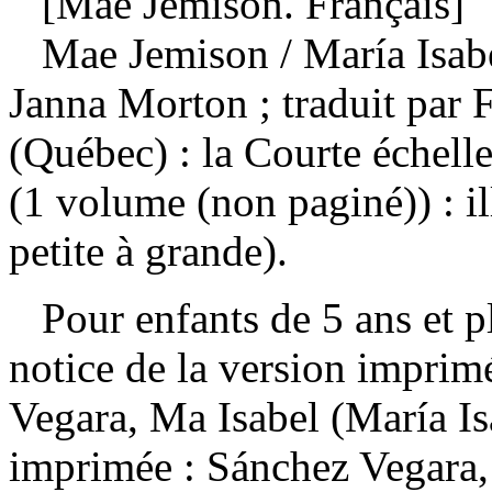
[Mae Jemison. Français]
Mae Jemison
/ María Isab
Janna Morton ; traduit par
(Québec) : la Courte échell
(1 volume (non paginé)) : i
petite à grande).
Pour enfants de 5 ans et pl
notice de la version impri
Vegara, Ma Isabel (María I
imprimée :
Sánchez Vegara,