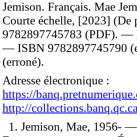
Jemison. Français. Mae Jem
Courte échelle, [2023] (De 
9782897745783
(PDF). —
—
ISBN
9782897745790
(
(erroné).
Adresse électronique :
https://banq.pretnumerique
http://collections.banq.qc.
1. Jemison, Mae, 1956- — 