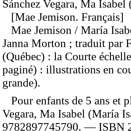
Sánchez Vegara, Ma Isabel (
[Mae Jemison. Français]
Mae Jemison
/ María Isab
Janna Morton ; traduit par
(Québec) : la Courte échel
paginé) : illustrations en c
grande).
Pour enfants de 5 ans et 
Vegara, Ma Isabel (María I
9782897745790
. —
ISBN