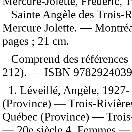
Mercure-Jolette, Frédéric, 1
Sainte Angèle des Trois-Ri
Mercure Jolette. — Montréa
pages ; 21 cm.
Comprend des références b
212). —
ISBN
978292403
1. Léveillé, Angèle, 192
(Province) — Trois-Rivièr
Québec (Province) — Trois-
— 20e siècle 4. Femmes —