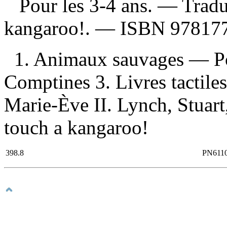
Pour les 3-4 ans. —
Tradu
kangaroo!. —
ISBN
97817
1. Animaux sauvages — Poé
Comptines 3. Livres tactiles
Marie-Ève II. Lynch, Stuart, 
touch a kangaroo!
398.8
PN611