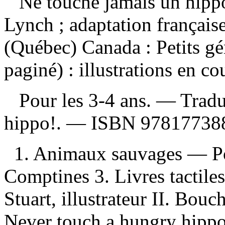
Ne touche jamais un hip
Lynch ; adaptation françai
(Québec) Canada : Petits g
paginé) : illustrations en co
Pour les 3-4 ans. —
Tradu
hippo!. —
ISBN
97817738
1. Animaux sauvages — Poé
Comptines 3. Livres tactiles
Stuart, illustrateur II. Bouc
Never touch a hungry hipp