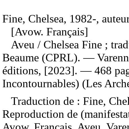
Fine, Chelsea, 1982-, auteu
[Avow. Français]
Aveu
/ Chelsea Fine ; trad
Beaume (CPRL). — Varenne
éditions, [2023]. — 468 pa
Incontournables) (Les Arche
Traduction de :
Fine, Che
Reproduction de (manifesta
Avow. Français. Aveu. Var