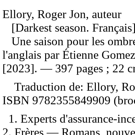
Ellory, Roger Jon, auteur
[Darkest season. Français
Une saison pour les ombr
l'anglais par Étienne Gomez
[2023]. — 397 pages ; 22 c
Traduction de:
Ellory, R
ISBN
9782355849909
(bro
1. Experts d'assurance-in
2. Frères — Romans, nouvel