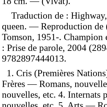
18 cm. — (Vivat).
Traduction de :
Highway, 
queen. —
Reproduction de 
Tomson, 1951-. Champion e
: Prise de parole, 2004 (2
9782897444013
.
1. Cris (Premières Nations
Frères — Romans, nouvelles
nouvelles, etc. 4. Interna
nouvelles, etc. 5. Arts — Ro