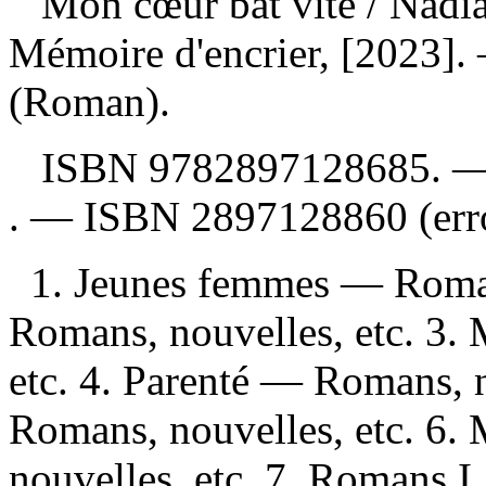
Mon cœur bat vite
/ Nadi
Mémoire d'encrier, [2023].
(Roman).
ISBN
9782897128685
. 
. —
ISBN
2897128860
(err
1. Jeunes femmes — Romans
Romans, nouvelles, etc. 3.
etc. 4. Parenté — Romans, 
Romans, nouvelles, etc. 6
nouvelles, etc. 7. Romans I.