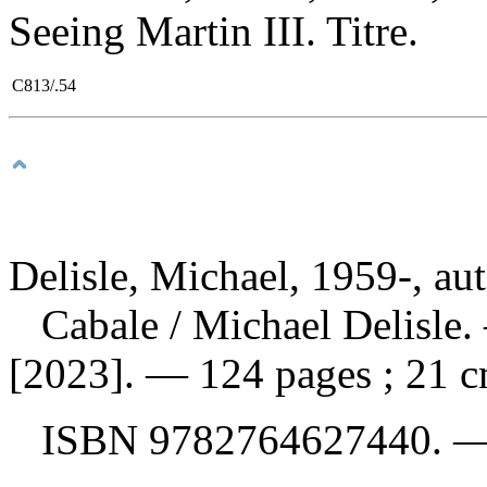
Seeing Martin III. Titre.
C813/.54
Delisle, Michael, 1959-, au
Cabale
/ Michael Delisle
[2023]. — 124 pages ; 21 c
ISBN
9782764627440
. 