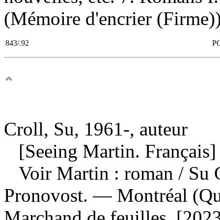
(Mémoire d'encrier (Firme))
843/.92
P
Croll, Su, 1961-, auteur
[Seeing Martin. Français]
Voir Martin : roman
/ Su 
Pronovost. — Montréal (Qu
Marchand de feuilles, [202