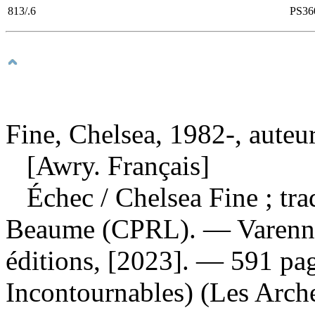
813/.6
PS36
Fine, Chelsea, 1982-, auteu
[Awry. Français]
Échec
/ Chelsea Fine ; tra
Beaume (CPRL). — Varenne
éditions, [2023]. — 591 pa
Incontournables) (Les Arche