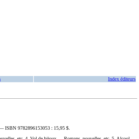
s
Index éditeurs
. —
ISBN
9782896153053 :
15,95 $
.
ouvelles, etc. 4. Vol de bijoux — Romans, nouvelles, etc. 5. Alcool —