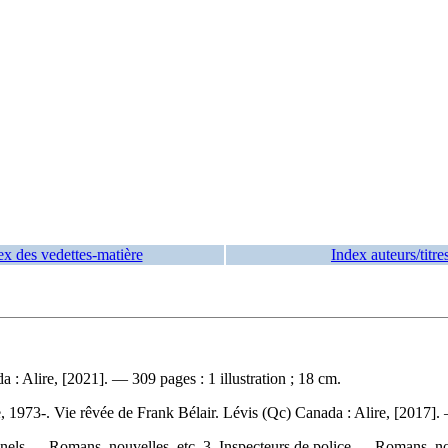
ex des vedettes-matière
Index auteurs/titre
 Alire, [2021]. — 309 pages : 1 illustration ; 18 cm.
1973-. Vie rêvée de Frank Bélair. Lévis (Qc) Canada : Alire, [2017]
minels — Romans, nouvelles, etc. 3. Inspecteurs de police — Romans, n