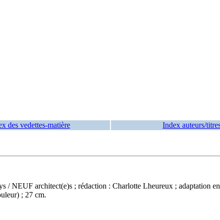
ex des vedettes-matière
Index auteurs/titre
reys / NEUF architect(e)s ; rédaction : Charlotte Lheureux ; adaptatio
ouleur) ; 27 cm.