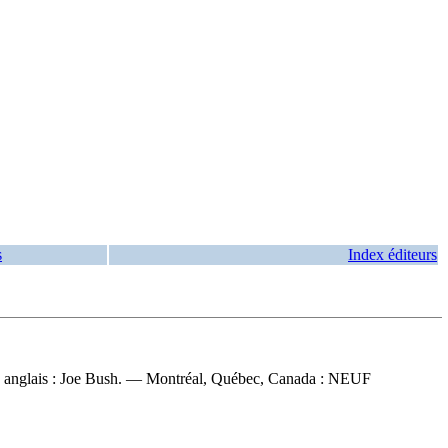
s
Index éditeurs
n en anglais : Joe Bush. — Montréal, Québec, Canada : NEUF