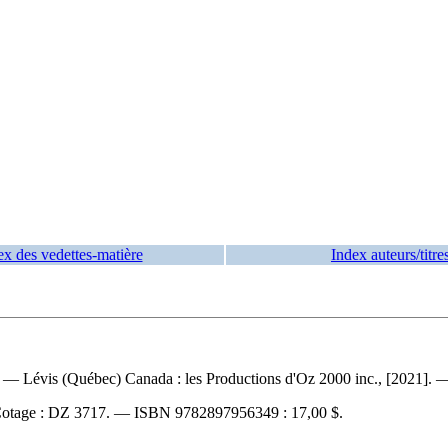
ex des vedettes-matière
Index auteurs/titre
o. — Lévis (Québec) Canada : les Productions d'Oz 2000 inc., [2021]. — 
otage :
DZ 3717. —
ISBN
9782897956349 :
17,00 $
.