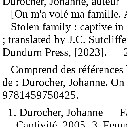
Durocher, Johanne, auteur
[On m'a volé ma famille. 
Stolen family : captive i
; translated by J.C. Sutclif
Dundurn Press, [2023]. — 23
Comprend des références 
de :
Durocher, Johanne. On
9781459750425
.
1. Durocher, Johanne — Fa
— Captivité, 2005- 3. Fem