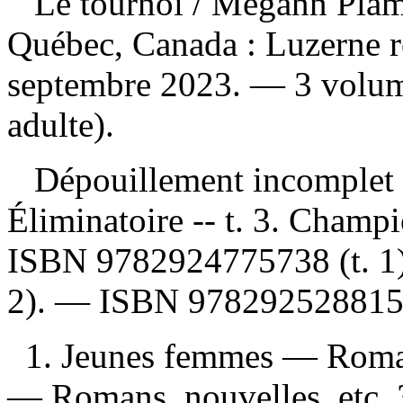
Le tournoi
/ Mégann Pla
Québec, Canada : Luzerne r
septembre 2023. — 3 volum
adulte).
Dépouillement incomplet
Éliminatoire -- t. 3. Champ
ISBN
9782924775738
(t. 
2). —
ISBN
97829252881
1. Jeunes femmes — Romans
— Romans, nouvelles, etc.