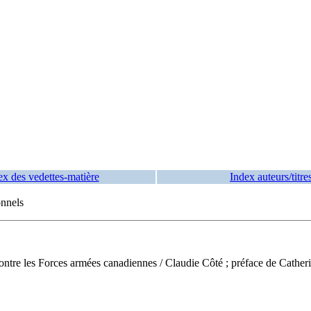
ex des vedettes-matière
Index auteurs/titre
onnels
ontre les Forces armées canadiennes
/ Claudie Côté ; préface de Cathe