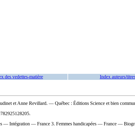
ex des vedettes-matière
Index auteurs/titre
oudinet et Anne Revillard. — Québec : Éditions Science et bien commu
9782925128205
.
 Intégration — France 3. Femmes handicapées — France — Biographies