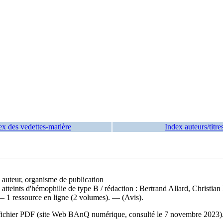
ex des vedettes-matière
Index auteurs/titre
, auteur, organisme de publication
 atteints d'hémophilie de type B
/ rédaction : Bertrand Allard, Christi
 — 1 ressource en ligne (2 volumes). — (Avis).
e du fichier PDF (site Web BAnQ numérique, consulté le 7 novembre 202