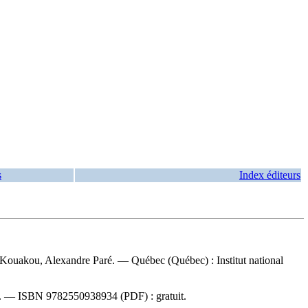
s
Index éditeurs
an Kouakou, Alexandre Paré. — Québec (Québec) : Institut national
3). —
ISBN
9782550938934
(PDF) :
gratuit
.