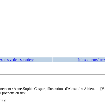
ex des vedettes-matière
Index auteurs/titre
pagnement
/ Anne-Sophie Casper ; illustrations d'Alexandra Alzieu. — [V
1 pochette en tissu.
95 $
.