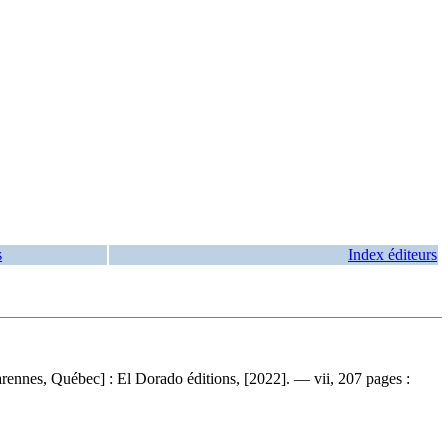
s
Index éditeurs
arennes, Québec] : El Dorado éditions, [2022]. — vii, 207 pages :