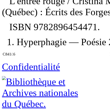
L'entrée rouge
/ Cristina
(Québec) : Écrits des Forge
ISBN
9782896454471
.
1. Hyperphagie — Poésie 2.
C841/.6
Confidentialité