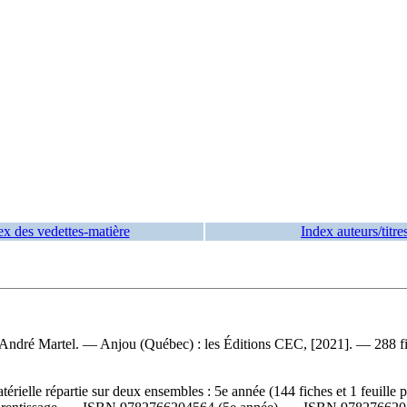
ex des vedettes-matière
Index auteurs/titre
s, André Martel. — Anjou (Québec) : les Éditions CEC, [2021]. — 288 fic
elle répartie sur deux ensembles : 5e année (144 fiches et 1 feuille pli