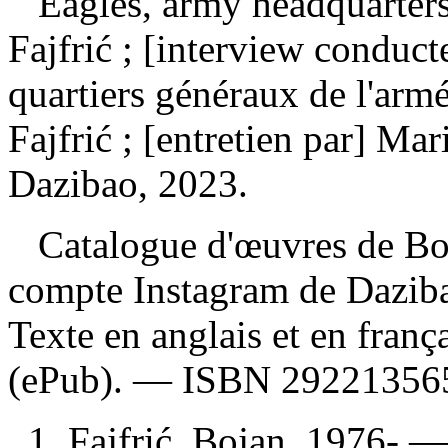
Eagles, army headquarters
Fajfrić ; [interview conduc
quartiers généraux de l'armé
Fajfrić ; [entretien par] M
Dazibao, 2023.
Catalogue d'œuvres de Boja
compte Instagram de Daziba
Texte en anglais et en fran
(ePub). —
ISBN
29221356
1. Fajfrić, Bojan, 1976- —