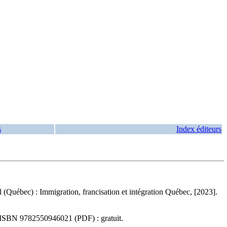
s
Index éditeurs
al (Québec) : Immigration, francisation et intégration Québec, [2023].
ISBN
9782550946021
(PDF) :
gratuit
.