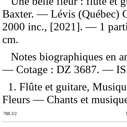
Une belle fleur : flûte et 
Baxter. — Lévis (Québec) C
2000 inc., [2021]. — 1 parti
cm.
Notes biographiques en ang
—
Cotage :
DZ 3687. —
I
1. Flûte et guitare, Musiqu
Fleurs — Chants et musique 
788.3/2