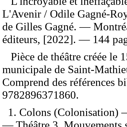
L'incroyable et ineffaçabl
L'Avenir
/ Odile Gagné-Roy 
de Gilles Gagné. — Montré
éditeurs, [2022]. — 144 page
Pièce de théâtre créée le 1
municipale de Saint-Mathie
Comprend des références b
9782896371860
.
1. Colons (Colonisation) 
— Théâtre 3. Mouvements 