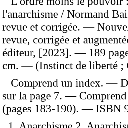
L'ordre moins le pouvoir : 
l'anarchisme
/ Normand Bai
revue et corrigée. — Nouvel
revue, corrigée et augment
éditeur, [2023]. — 189 pag
cm. — (Instinct de liberté ; 
Comprend un index. — Deu
sur la page 7. — Comprend 
(pages 183-190). —
ISBN
1. Anarchisme 2. Anarchis