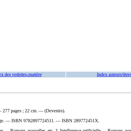
ex des vedettes-matière
Index auteurs/titre
— 277 pages ; 22 cm. — (Devenirs).
age. —
ISBN
9782897724511
. —
ISBN
289772451X
.
s — Romans, nouvelles, etc. 3. Intelligence artificielle — Romans, nouv