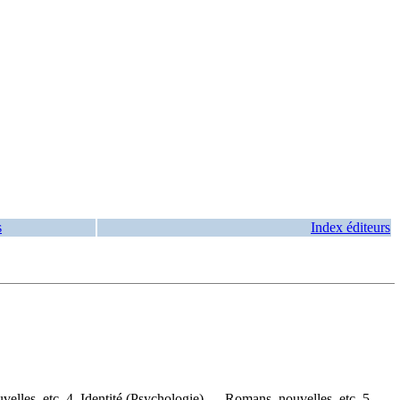
s
Index éditeurs
elles, etc. 4. Identité (Psychologie) — Romans, nouvelles, etc. 5.