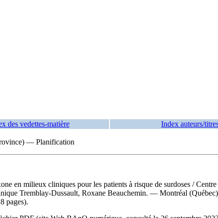
ex des vedettes-matière
Index auteurs/titre
ovince) — Planification
xone en milieux cliniques pour les patients à risque de surdoses
/ Centre
minique Tremblay-Dussault, Roxane Beauchemin. — Montréal (Québec) : C
18 pages).