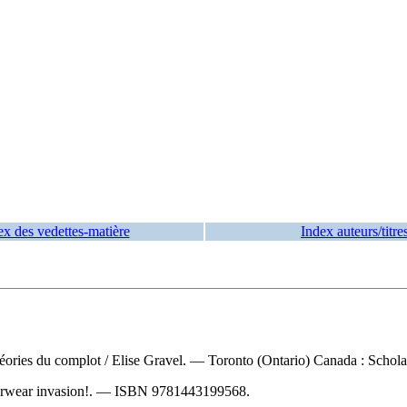
ex des vedettes-matière
Index auteurs/titre
théories du complot
/ Elise Gravel. — Toronto (Ontario) Canada : Scholast
derwear invasion!. —
ISBN
9781443199568
.