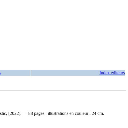
s
Index éditeurs
ic, [2022]. — 88 pages : illustrations en couleur l 24 cm.