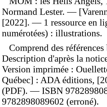
MOM : les Hells Angels,
Normand Lester. — [Varenn
[2022]. — 1 ressource en l
numérotées) : illustrations.
Comprend des références b
Description d'après la noti
Version imprimée :
Ouellet
Québec] : ADA éditions, [
(PDF). —
ISBN
97828980
9782898089602
(erroné).