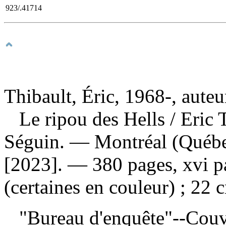
923/.41714
Thibault, Éric, 1968-, auteu
Le ripou des Hells
/ Eric 
Séguin. — Montréal (Québec)
[2023]. — 380 pages, xvi pa
(certaines en couleur) ; 22 
"Bureau d'enquête"--Cou