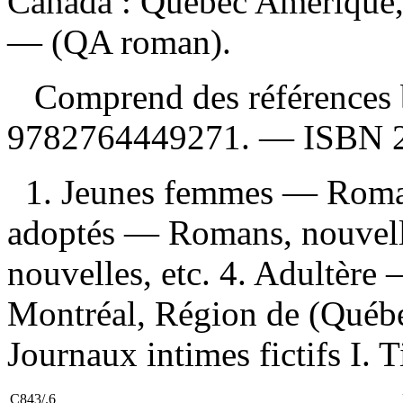
Canada : Québec Amérique,
— (QA roman).
Comprend des références 
9782764449271
. —
ISBN
1. Jeunes femmes — Romans
adoptés — Romans, nouvell
nouvelles, etc. 4. Adultère
Montréal, Région de (Québe
Journaux intimes fictifs I. T
C843/.6