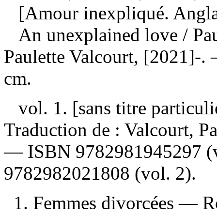
[Amour inexpliqué. Angla
An unexplained love
/ Pa
Paulette Valcourt, [2021]-. 
cm.
vol. 1. [sans titre particuli
Traduction de :
Valcourt, P
—
ISBN
9782981945297
(v
9782982021808
(vol. 2).
1. Femmes divorcées — Rom