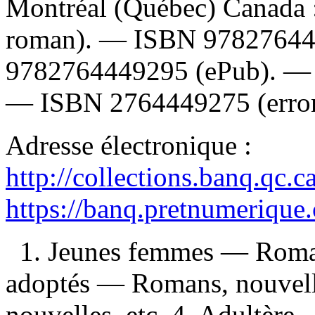
Montréal (Québec) Canada 
roman). —
ISBN
9782764
9782764449295
(ePub). 
—
ISBN
2764449275
(erro
Adresse électronique :
http://collections.banq.qc.
https://banq.pretnumerique
1. Jeunes femmes — Romans
adoptés — Romans, nouvell
nouvelles, etc. 4. Adultère