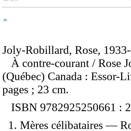
Joly-Robillard, Rose, 1933-
À contre-courant
/ Rose J
(Québec) Canada : Essor-Li
pages ; 23 cm.
ISBN
9782925250661 :
2
1. Mères célibataires — Ro