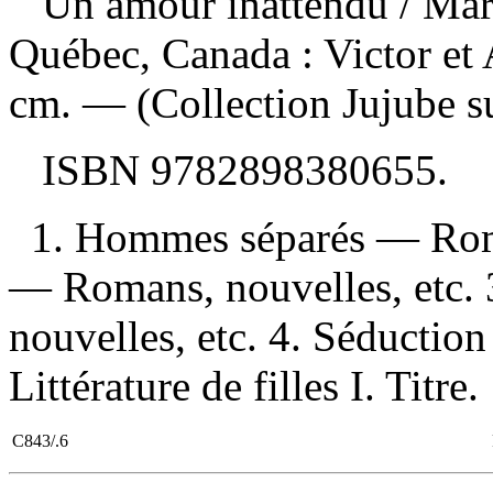
Un amour inattendu
/ Ma
Québec, Canada : Victor et
cm. — (Collection Jujube suc
ISBN
9782898380655
.
1. Hommes séparés — Roman
— Romans, nouvelles, etc.
nouvelles, etc. 4. Séductio
Littérature de filles I. Titre.
C843/.6