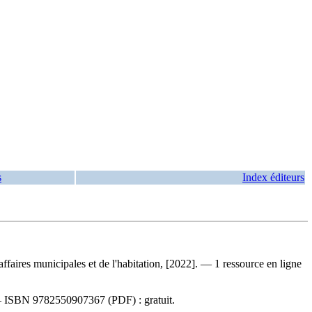
s
Index éditeurs
ffaires municipales et de l'habitation, [2022]. — 1 ressource en ligne
—
ISBN
9782550907367
(PDF) :
gratuit
.