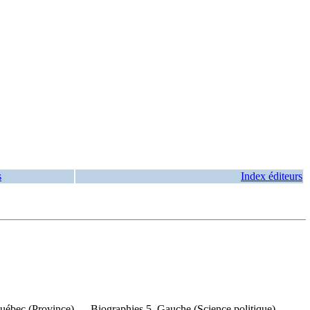
s
Index éditeurs
 Québec (Province) — Biographies 5. Gauche (Science politique) —