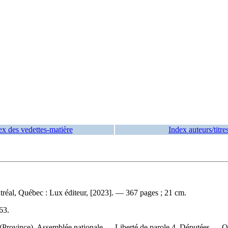
ex des vedettes-matière
Index auteurs/titre
réal, Québec : Lux éditeur, [2023]. — 367 pages ; 21 cm.
63
.
bec (Province). Assemblée nationale — Liberté de parole 4. Députées —