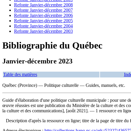
Refonte Janvier-décembre 2008
Refonte Janvier-décembre 2007
Refonte Janvier-décembre 2006
Refonte Janvier-décembre 2005
Refonte Janvier-décembre 2004
Refonte Janvier-décembre 2003
Bibliographie du Québec
Janvier-décembre 2023
Table des matières
Ind
Québec (Province) — Politique culturelle — Guides, manuels, etc.
Guide d'élaboration d'une politique culturelle municipale : pour une
œuvre réussies est une publication du Ministère de la culture et des c
la culture et des communications], [août 2021]. — 1 ressource en lign
Description d'après la ressource en ligne; titre de la page de titr
Adresse électronique :
http://collections.banq.qc.ca/ark:/52327/43657