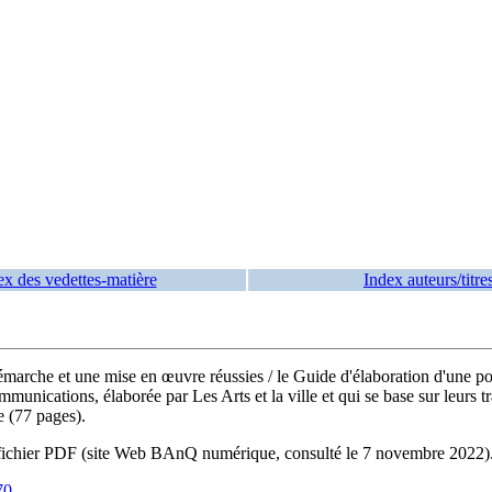
ex des vedettes-matière
Index auteurs/titre
 démarche et une mise en œuvre réussies
/ le Guide d'élaboration d'une p
ommunications, élaborée par Les Arts et la ville et qui se base sur leur
e (77 pages).
e du fichier PDF (site Web BAnQ numérique, consulté le 7 novembre 202
70
.