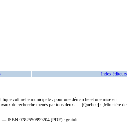
s
Index éditeurs
olitique culturelle municipale : pour une démarche et une mise en
s travaux de recherche menés par tous deux. — [Québec] : [Ministère de
2). —
ISBN
9782550899204
(PDF) :
gratuit
.