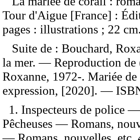
La mariée de corail : ro
Tour d'Aigue [France] : Édi
pages : illustrations ; 22 c
Suite de :
Bouchard, Roxan
la mer. —
Reproduction de 
Roxanne, 1972-. Mariée de 
expression, [2020]. —
ISB
1. Inspecteurs de police —
Pêcheuses — Romans, nouvel
— Romans, nouvelles, etc. 