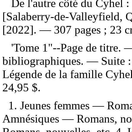
De l'autre côté du Cyhel 
[Salaberry-de-Valleyfield,
[2022]. — 307 pages ; 23 c
'Tome 1"--Page de titre. 
bibliographiques. —
Suite 
Légende de la famille Cyh
24,95 $
.
1. Jeunes femmes — Romans
Amnésiques — Romans, nouv
Romans, nouvelles, etc. 4. 