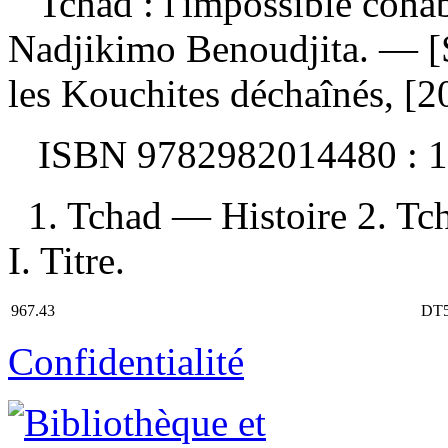
Tchad : l'impossible coha
Nadjikimo Benoudjita. — [S
les Kouchites déchaînés, [
ISBN
9782982014480 :
1
1. Tchad — Histoire 2. Tc
I. Titre.
967.43
DT5
Confidentialité