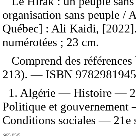
Le Hirak : un peuple sans
organisation sans peuple
/ 
Québec] : Ali Kaidi, [2022
numérotées ; 23 cm.
Comprend des références b
213). —
ISBN
978298194
1. Algérie — Histoire — 2
Politique et gouvernement
Conditions sociales — 21e si
965.05/5