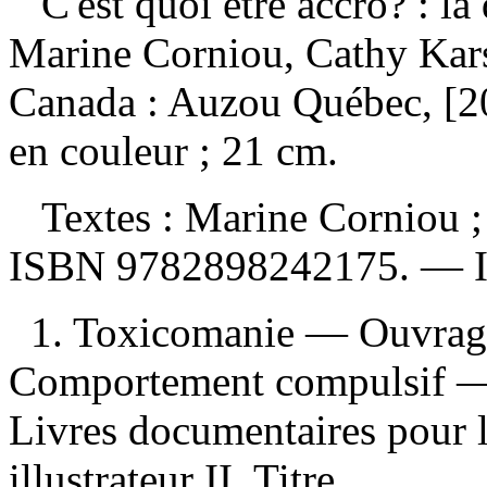
C'est quoi être accro? : 
Marine Corniou, Cathy Kar
Canada : Auzou Québec, [20
en couleur ; 21 cm.
Textes : Marine Corniou ; 
ISBN
9782898242175
. —
1. Toxicomanie — Ouvrages
Comportement compulsif — 
Livres documentaires pour l
illustrateur II. Titre.