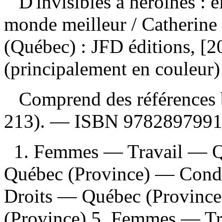
D'invisibles à héroïnes : 
monde meilleur
/ Catherine
(Québec) : JFD éditions, [2
(principalement en couleur)
Comprend des références b
213). —
ISBN
978289799
1. Femmes — Travail — Q
Québec (Province) — Condi
Droits — Québec (Provinc
(Province) 5. Femmes — T